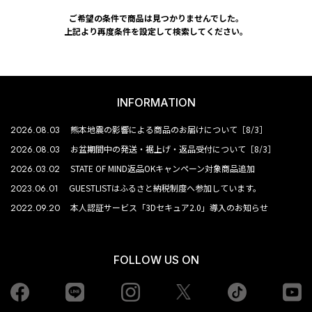
ご希望の条件で商品は見つかりませんでした。
上記より再度条件を設定して検索してください。
INFORMATION
2026.08.03
熊本地震の影響による商品のお届けについて［8/3］
2026.08.03
お盆期間中の発送・裾上げ・返品受付について［8/3］
2026.03.02
STATE OF MIND返品OKキャンペーン対象商品追加
2023.06.01
GUESTLISTはふるさと納税制度へ参加しています。
2022.09.20
本人認証サービス「3Dセキュア2.0」導入のお知らせ
FOLLOW US ON
Facebook
LINE
Instagram
tiktok
yo
Twiiter