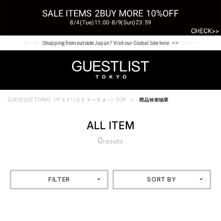
【for NEW MEMBER】新規会員様1000Point Present Campaign CHECK IT>>
Shopping from outside Japan? Visit our Global Site here. >>
GUESTLIST TOKYO（ゲストリスト トーキョー）TOP
商品検索結果
ALL ITEM
0
results
FILTER
SORT BY