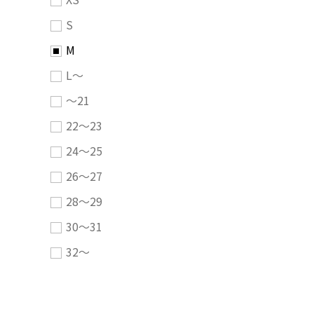
S
M
L～
～21
22～23
24～25
26～27
28～29
30～31
32～