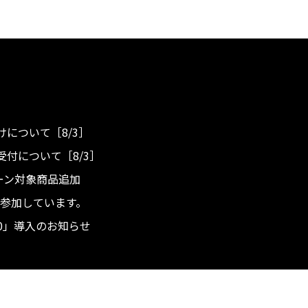
について［8/3］
付について［8/3］
ンペーン対象商品追加
度へ参加しています。
.0」導入のお知らせ