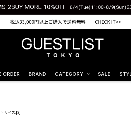
Shopping from outside Japan? Visit our Global Site here. >>
税込33,000円以上ご購入で送料無料 CHECK IT>>
E ORDER
BRAND
CATEGORY
SALE
STY
サイズ:[S]