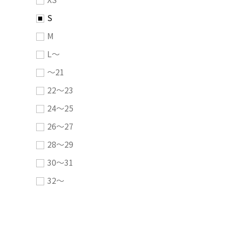
S
M
L～
～21
22～23
24～25
26～27
28～29
30～31
32～