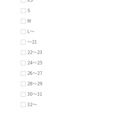
S
M
L～
～21
22～23
24～25
26～27
28～29
30～31
32～