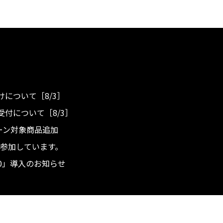
について［8/3］
付について［8/3］
ンペーン対象商品追加
度へ参加しています。
.0」導入のお知らせ