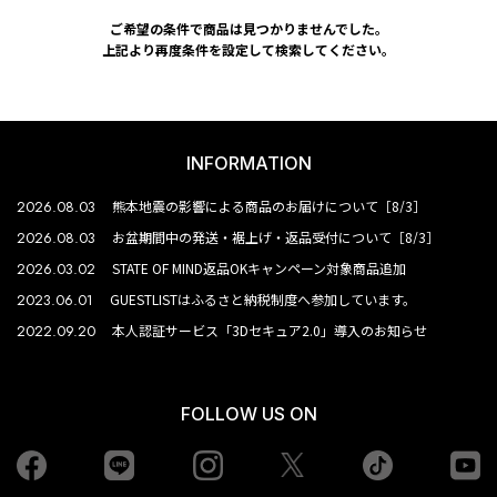
ご希望の条件で商品は見つかりませんでした。
上記より再度条件を設定して検索してください。
INFORMATION
2026.08.03
熊本地震の影響による商品のお届けについて［8/3］
2026.08.03
お盆期間中の発送・裾上げ・返品受付について［8/3］
2026.03.02
STATE OF MIND返品OKキャンペーン対象商品追加
2023.06.01
GUESTLISTはふるさと納税制度へ参加しています。
2022.09.20
本人認証サービス「3Dセキュア2.0」導入のお知らせ
FOLLOW US ON
Facebook
LINE
Instagram
tiktok
yo
Twiiter