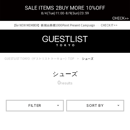
【for NEW MEMBER】新規会員様1000Point Present Campaign CHECK IT>>
Shopping from outside Japan? Visit our Global Site here. >>
GUESTLIST TOKYO（ゲストリスト トーキョー）TOP
シューズ
シューズ
0
results
FILTER
SORT BY