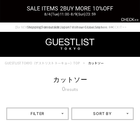
【for NEW MEMBER】新規会員様1000Point Present Campaign CHECK IT>>
Shopping from outside Japan? Visit our Global Site here. >>
GUESTLIST TOKYO（ゲストリスト トーキョー）TOP
カットソー
カットソー
0
results
FILTER
SORT BY