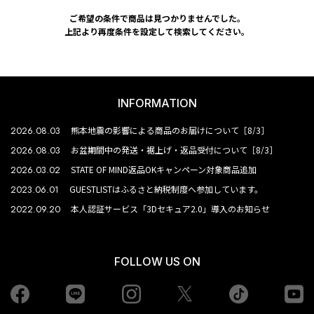
ご希望の条件で商品は見つかりませんでした。
上記より再度条件を設定して検索してください。
INFORMATION
2026.08.03
熊本地震の影響による商品のお届けについて［8/3］
2026.08.03
お盆期間中の発送・裾上げ・返品受付について［8/3］
2026.03.02
STATE OF MIND返品OKキャンペーン対象商品追加
2023.06.01
GUESTLISTはふるさと納税制度へ参加しています。
2022.09.20
本人認証サービス「3Dセキュア2.0」導入のお知らせ
FOLLOW US ON
Facebook
LINE
Instagram
tiktok
yo
Twiiter