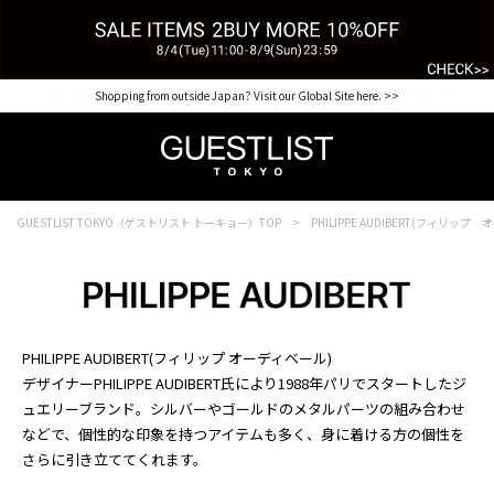
【for NEW MEMBER】新規会員様1000Point Present Campaign CHECK IT>>
Shopping from outside Japan? Visit our Global Site here. >>
GUESTLIST TOKYO（ゲストリスト トーキョー）TOP
PHILIPPE AUDIBERT(フィリップ
PHILIPPE AUDIBERT(フィリップ オーディベール)
デザイナーPHILIPPE AUDIBERT氏により1988年パリでスタートしたジ
ュエリーブランド。シルバーやゴールドのメタルパーツの組み合わせ
などで、個性的な印象を持つアイテムも多く、身に着ける方の個性を
さらに引き立ててくれます。