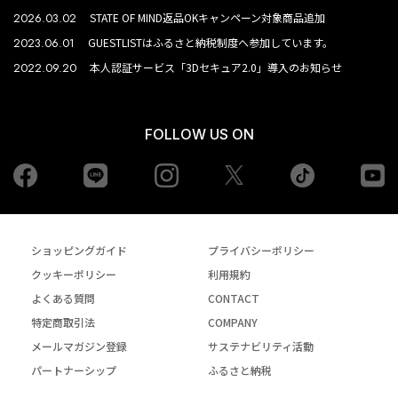
2026.03.02
STATE OF MIND返品OKキャンペーン対象商品追加
2023.06.01
GUESTLISTはふるさと納税制度へ参加しています。
2022.09.20
本人認証サービス「3Dセキュア2.0」導入のお知らせ
FOLLOW US ON
Facebook
LINE
Instagram
tiktok
yo
Twiiter
ショッピングガイド
プライバシーポリシー
クッキーポリシー
利用規約
よくある質問
CONTACT
特定商取引法
COMPANY
メールマガジン登録
サステナビリティ活動
パートナーシップ
ふるさと納税