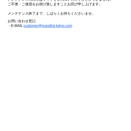
ご不便・ご迷惑をお掛け致しますことお詫び申し上げます。
メンテナンス終了まで、しばらくお待ちくださいませ。
お問い合わせ窓口
・E-MAIL:
customer@guestlist-tokyo.com