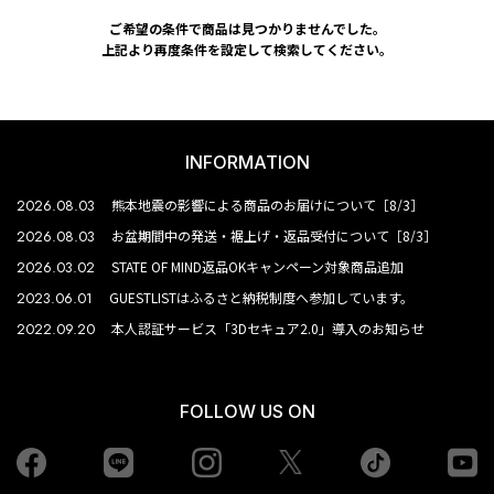
ご希望の条件で商品は見つかりませんでした。
上記より再度条件を設定して検索してください。
INFORMATION
2026.08.03
熊本地震の影響による商品のお届けについて［8/3］
2026.08.03
お盆期間中の発送・裾上げ・返品受付について［8/3］
2026.03.02
STATE OF MIND返品OKキャンペーン対象商品追加
2023.06.01
GUESTLISTはふるさと納税制度へ参加しています。
2022.09.20
本人認証サービス「3Dセキュア2.0」導入のお知らせ
FOLLOW US ON
Facebook
LINE
Instagram
tiktok
yo
Twiiter