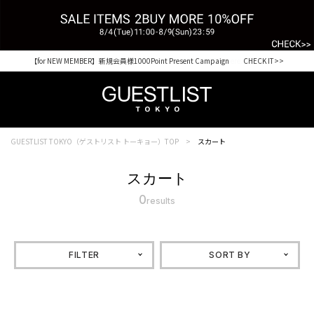
【for NEW MEMBER】新規会員様1000Point Present Campaign CHECK IT>>
Shopping from outside Japan? Visit our Global Site here. >>
GUESTLIST TOKYO（ゲストリスト トーキョー）TOP
スカート
スカート
0
results
FILTER
SORT BY