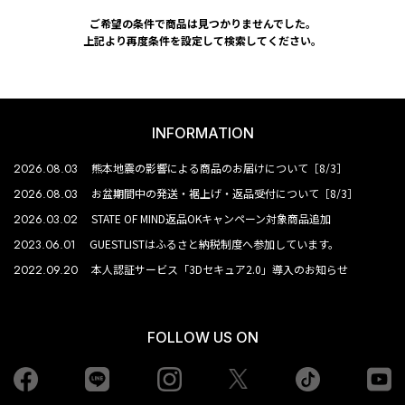
ご希望の条件で商品は見つかりませんでした。
上記より再度条件を設定して検索してください。
INFORMATION
2026.08.03
熊本地震の影響による商品のお届けについて［8/3］
2026.08.03
お盆期間中の発送・裾上げ・返品受付について［8/3］
2026.03.02
STATE OF MIND返品OKキャンペーン対象商品追加
2023.06.01
GUESTLISTはふるさと納税制度へ参加しています。
2022.09.20
本人認証サービス「3Dセキュア2.0」導入のお知らせ
FOLLOW US ON
Facebook
LINE
Instagram
tiktok
yo
Twiiter