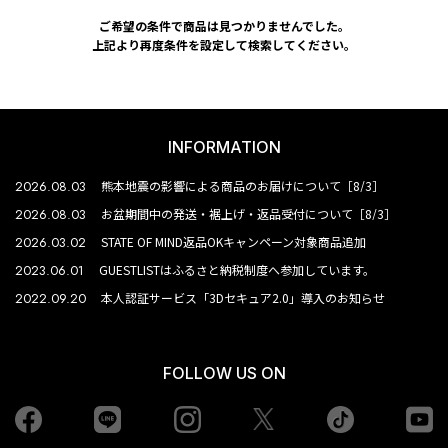
ご希望の条件で商品は見つかりませんでした。
上記より再度条件を設定して検索してください。
INFORMATION
2026.08.03
熊本地震の影響による商品のお届けについて［8/3］
2026.08.03
お盆期間中の発送・裾上げ・返品受付について［8/3］
2026.03.02
STATE OF MIND返品OKキャンペーン対象商品追加
2023.06.01
GUESTLISTはふるさと納税制度へ参加しています。
2022.09.20
本人認証サービス「3Dセキュア2.0」導入のお知らせ
FOLLOW US ON
Facebook
LINE
Instagram
tiktok
yo
Twiiter