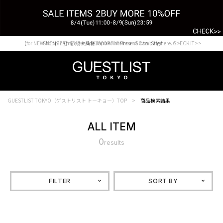
【for NEW MEMBER】新規会員様1000Point Present Campaign CHECK IT>>
Shopping from outside Japan? Visit our Global Site here. >>
GUESTLIST TOKYO（ゲストリスト トーキョー）TOP
商品検索結果
ALL ITEM
0
results
FILTER
SORT BY