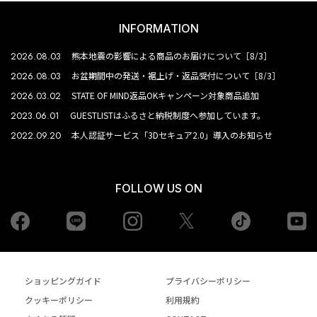
INFORMATION
2026.08.03
熊本地震の影響による商品のお届けについて［8/3］
2026.08.03
お盆期間中の発送・裾上げ・返品受付について［8/3］
2026.03.02
STATE OF MIND返品OKキャンペーン対象商品追加
2023.06.01
GUESTLISTはふるさと納税制度へ参加しています。
2022.09.20
本人認証サービス「3Dセキュア2.0」導入のお知らせ
FOLLOW US ON
Facebook
LINE
Instagram
tiktok
yo
Twiiter
ショッピングガイド
プライバシーポリシー
クッキーポリシー
利用規約