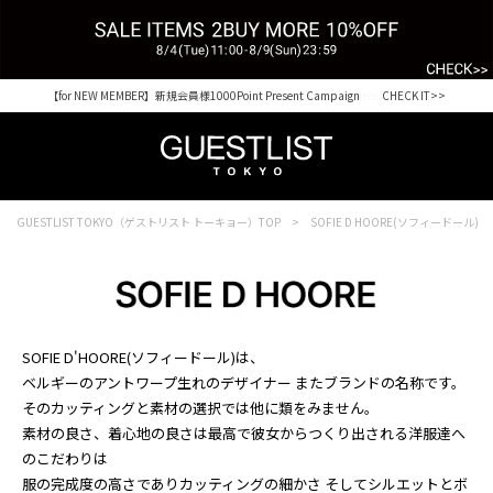
【for NEW MEMBER】新規会員様1000Point Present Campaign CHECK IT>>
Shopping from outside Japan? Visit our Global Site here. >>
GUESTLIST TOKYO（ゲストリスト トーキョー）TOP
SOFIE D HOORE(ソフィードール)
SOFIE D'HOORE(ソフィードール)は、
ベルギーのアントワープ生れのデザイナー またブランドの名称です。
そのカッティングと素材の選択では他に類をみません。
素材の良さ、着心地の良さは最高で彼女からつくり出される洋服達へ
のこだわりは
服の完成度の高さでありカッティングの細かさ そしてシルエットとボ