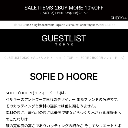
【for NEW MEMBER】新規会員様1000Point Present Campaign CHECK IT>>
Shopping from outside Japan? Visit our Global Site here. >>
GUESTLIST TOKYO（ゲストリスト トーキョー）TOP
SOFIE D HOORE(ソフィードール)
SOFIE D'HOORE(ソフィードール)は、
ベルギーのアントワープ生れのデザイナー またブランドの名称です。
そのカッティングと素材の選択では他に類をみません。
素材の良さ、着心地の良さは最高で彼女からつくり出される洋服達へ
のこだわりは
服の完成度の高さでありカッティングの細かさ そしてシルエットとボ