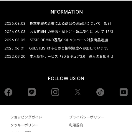
INFORMATION
2026.08.03
熊本地震の影響による商品のお届けについて［8/3］
2026.08.03
お盆期間中の発送・裾上げ・返品受付について［8/3］
2026.03.02
STATE OF MIND返品OKキャンペーン対象商品追加
2023.06.01
GUESTLISTはふるさと納税制度へ参加しています。
2022.09.20
本人認証サービス「3Dセキュア2.0」導入のお知らせ
FOLLOW US ON
Facebook
LINE
Instagram
tiktok
yo
Twiiter
ショッピングガイド
プライバシーポリシー
クッキーポリシー
利用規約