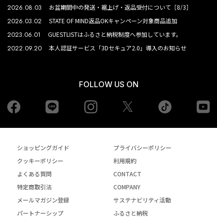
2026.08.03
お盆期間中の発送・裾上げ・返品受付について［8/3］
2026.03.02
STATE OF MIND返品OKキャンペーン対象商品追加
2023.06.01
GUESTLISTはふるさと納税制度へ参加しています。
2022.09.20
本人認証サービス「3Dセキュア2.0」導入のお知らせ
FOLLOW US ON
Facebook
LINE
Instagram
tiktok
yo
Twiiter
ショッピングガイド
プライバシーポリシー
クッキーポリシー
利用規約
よくある質問
CONTACT
特定商取引法
COMPANY
メールマガジン登録
サステナビリティ活動
パートナーシップ
ふるさと納税