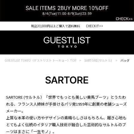
税込33,000円以上ご購入で送料無料 CHECK IT>>
GUESTLIST TOKYO（ゲストリスト トーキョー）TOP
SARTORE(サルトル)
バッグ
SARTORE (サルトル）「世界でもっとも美しい乗馬ブーツ」とうたわ
れる、フランス人姉妹が手掛けるパリ発1959年に創業の老舗シューズ
メーカー。
上質な本革の使い方やデザインの素晴らしさはもちろん、履き心地も
とてもよく伝統のイタリア職人技術が融合した芸術的なサルトルのブ
ーツはまさに「一生モノ」。