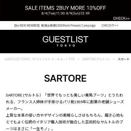
【for NEW MEMBER】新規会員様1000Point Present Campaign CHECK IT>>
Shopping from outside Japan? Visit our Global Site here. >>
GUESTLIST TOKYO（ゲストリスト トーキョー）TOP
SARTORE(サルトル)
スカート
SARTORE (サルトル）「世界でもっとも美しい乗馬ブーツ」とうたわ
れる、フランス人姉妹が手掛けるパリ発1959年に創業の老舗シューズ
メーカー。
上質な本革の使い方やデザインの素晴らしさはもちろん、履き心地も
とてもよく伝統のイタリア職人技術が融合した芸術的なサルトルのブ
ーツはまさに「一生モノ」。