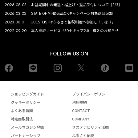
2026.08.03
お盆期間中の発送・裾上げ・返品受付について［8/3］
2026.03.02
STATE OF MIND返品OKキャンペーン対象商品追加
2023.06.01
GUESTLISTはふるさと納税制度へ参加しています。
2022.09.20
本人認証サービス「3Dセキュア2.0」導入のお知らせ
FOLLOW US ON
Facebook
LINE
Instagram
tiktok
yo
Twiiter
ショッピングガイド
プライバシーポリシー
クッキーポリシー
利用規約
よくある質問
CONTACT
特定商取引法
COMPANY
メールマガジン登録
サステナビリティ活動
パートナーシップ
ふるさと納税