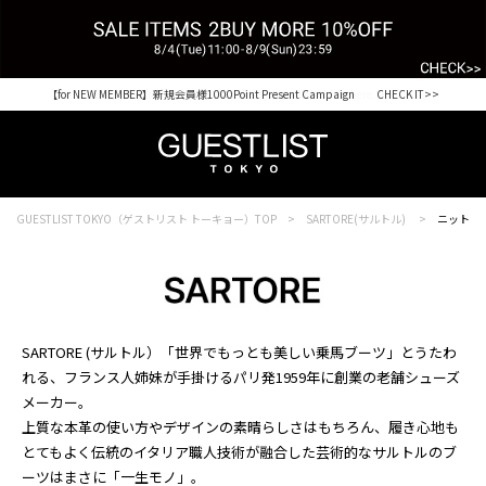
【for NEW MEMBER】新規会員様1000Point Present Campaign CHECK IT>>
Shopping from outside Japan? Visit our Global Site here. >>
GUESTLIST TOKYO（ゲストリスト トーキョー）TOP
SARTORE(サルトル)
ニット
SARTORE (サルトル）「世界でもっとも美しい乗馬ブーツ」とうたわ
れる、フランス人姉妹が手掛けるパリ発1959年に創業の老舗シューズ
メーカー。
上質な本革の使い方やデザインの素晴らしさはもちろん、履き心地も
とてもよく伝統のイタリア職人技術が融合した芸術的なサルトルのブ
ーツはまさに「一生モノ」。