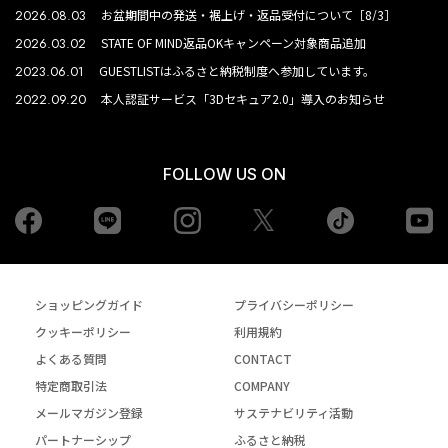
2026.08.03
お盆期間中の発送・裾上げ・返品受付について［8/3］
2026.03.02
STATE OF MIND返品OKキャンペーン対象商品追加
2023.06.01
GUESTLISTはふるさと納税制度へ参加しています。
2022.09.20
本人認証サービス「3Dセキュア2.0」導入のお知らせ
FOLLOW US ON
Facebook
LINE
Instagram
tiktok
yo
Twiiter
ショッピングガイド
プライバシーポリシー
クッキーポリシー
利用規約
よくある質問
CONTACT
特定商取引法
COMPANY
メールマガジン登録
サステナビリティ活動
パートナーシップ
ふるさと納税