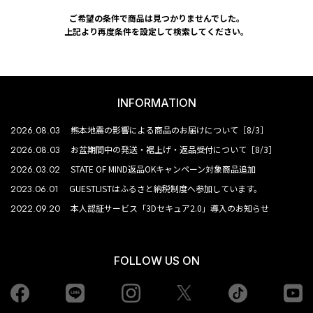
ご希望の条件で商品は見つかりませんでした。
上記より再度条件を設定して検索してください。
INFORMATION
2026.08.03
熊本地震の影響による商品のお届けについて［8/3］
2026.08.03
お盆期間中の発送・裾上げ・返品受付について［8/3］
2026.03.02
STATE OF MIND返品OKキャンペーン対象商品追加
2023.06.01
GUESTLISTはふるさと納税制度へ参加しています。
2022.09.20
本人認証サービス「3Dセキュア2.0」導入のお知らせ
FOLLOW US ON
Facebook
LINE
Instagram
tiktok
yo
Twiiter