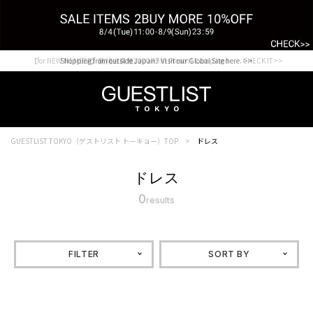
【for NEW MEMBER】新規会員様1000Point Present Campaign CHECK IT>>
Shopping from outside Japan? Visit our Global Site here. >>
GUESTLIST TOKYO（ゲストリスト トーキョー）TOP
ドレス
ドレス
0
results
FILTER
SORT BY