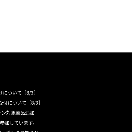
について［8/3］
付について［8/3］
ンペーン対象商品追加
度へ参加しています。