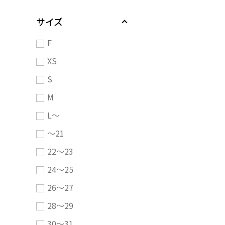
サイズ
F
XS
S
M
L～
～21
22～23
24～25
26～27
28～29
30～31