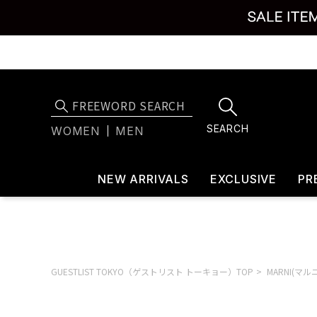
SEARCH
WOMEN
MEN
NEW ARRIVALS
EXCLUSIVE
PR
GUESTLIST TOKYO（ゲストリスト トーキョー）TOP
MARNI(マル