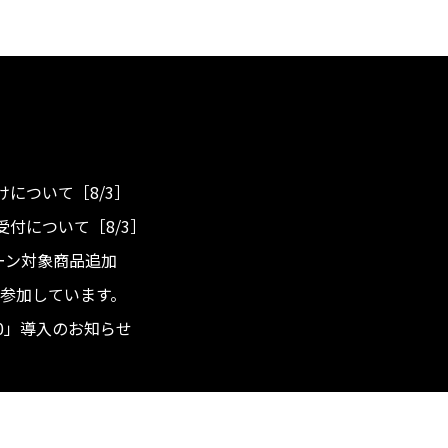
について［8/3］
付について［8/3］
ンペーン対象商品追加
度へ参加しています。
.0」導入のお知らせ