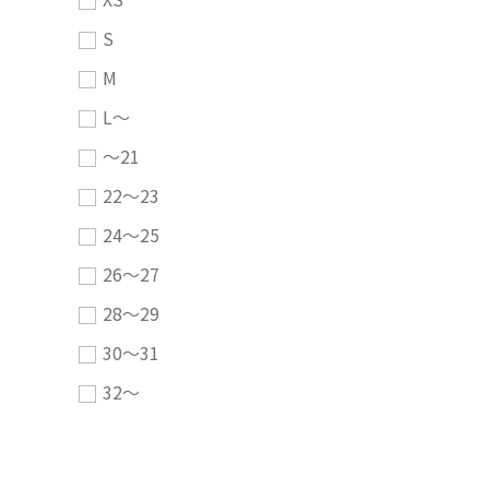
S
M
L～
～21
22～23
24～25
26～27
28～29
30～31
32～