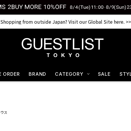
Shopping from outside Japan? Visit our Global Site here. >>
税込33,000円以上ご購入で送料無料 CHECK IT>>
E ORDER
BRAND
CATEGORY
SALE
STY
ラウス