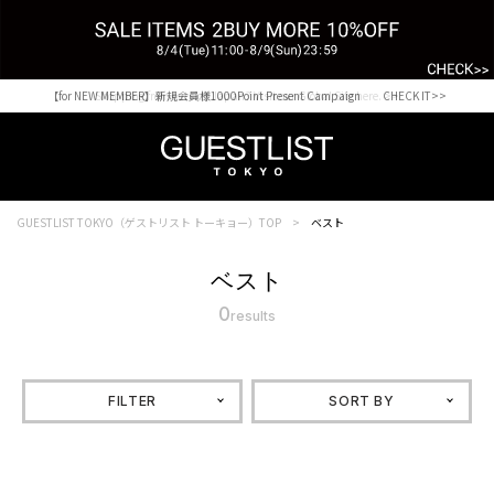
【for NEW MEMBER】新規会員様1000Point Present Campaign CHECK IT>>
Shopping from outside Japan? Visit our Global Site here. >>
GUESTLIST TOKYO（ゲストリスト トーキョー）TOP
ベスト
ベスト
0
results
FILTER
SORT BY