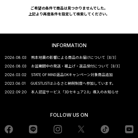
ご希望の条件で商品は見つかりませんでした。
上記より再度条件を設定して検索してください。
INFORMATION
2026.08.03
熊本地震の影響による商品のお届けについて［8/3］
2026.08.03
お盆期間中の発送・裾上げ・返品受付について［8/3］
2026.03.02
STATE OF MIND返品OKキャンペーン対象商品追加
2023.06.01
GUESTLISTはふるさと納税制度へ参加しています。
2022.09.20
本人認証サービス「3Dセキュア2.0」導入のお知らせ
FOLLOW US ON
Facebook
LINE
Instagram
tiktok
yo
Twiiter