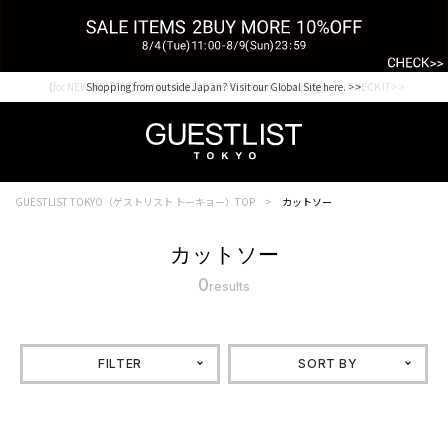
【for NEW MEMBER】新規会員様1000Point Present Campaign CHECK IT>>
Shopping from outside Japan? Visit our Global Site here. >>
GUESTLIST TOKYO（ゲストリスト トーキョー）TOP
カットソー
カットソー
0
results
FILTER
SORT BY