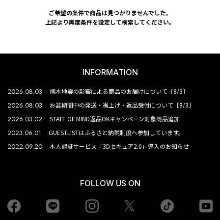
ご希望の条件で商品は見つかりませんでした。
上記より再度条件を設定して検索してください。
INFORMATION
2026.08.03
熊本地震の影響による商品のお届けについて［8/3］
2026.08.03
お盆期間中の発送・裾上げ・返品受付について［8/3］
2026.03.02
STATE OF MIND返品OKキャンペーン対象商品追加
2023.06.01
GUESTLISTはふるさと納税制度へ参加しています。
2022.09.20
本人認証サービス「3Dセキュア2.0」導入のお知らせ
FOLLOW US ON
Facebook
LINE
Instagram
tiktok
yo
Twiiter