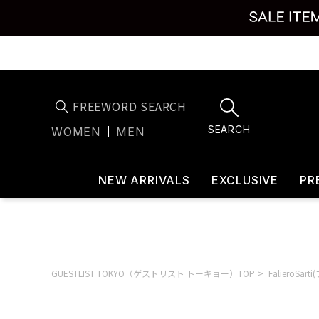
SEARCH
WOMEN
MEN
NEW ARRIVALS
EXCLUSIVE
PR
GUESTLIST TOKYO（ゲストリスト トーキョー）TOP
FalieroS