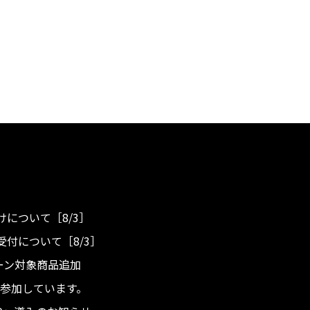
について［8/3］
付について［8/3］
ンペーン対象商品追加
度へ参加しています。