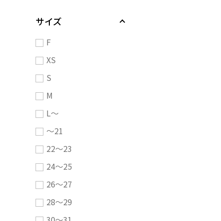
サイズ
F
XS
S
M
L～
～21
22～23
24～25
26～27
28～29
30～31