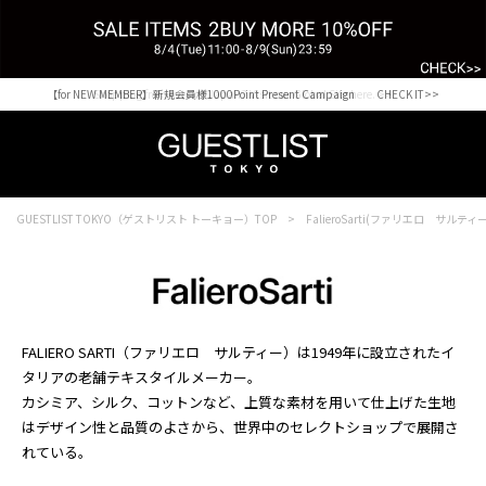
【for NEW MEMBER】新規会員様1000Point Present Campaign CHECK IT>>
Shopping from outside Japan? Visit our Global Site here. >>
GUESTLIST TOKYO（ゲストリスト トーキョー）TOP
FalieroSarti(ファリエロ サルティ
FALIERO SARTI（ファリエロ サルティー）は1949年に設立されたイ
タリアの老舗テキスタイルメーカー。
カシミア、シルク、コットンなど、上質な素材を用いて仕上げた生地
はデザイン性と品質のよさから、世界中のセレクトショップで展開さ
れている。