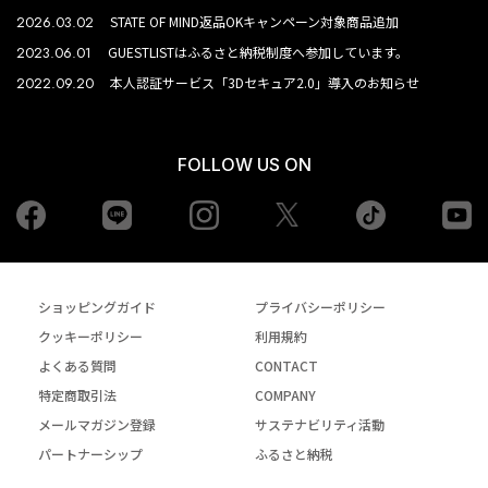
2026.03.02
STATE OF MIND返品OKキャンペーン対象商品追加
2023.06.01
GUESTLISTはふるさと納税制度へ参加しています。
2022.09.20
本人認証サービス「3Dセキュア2.0」導入のお知らせ
FOLLOW US ON
Facebook
LINE
Instagram
tiktok
yo
Twiiter
ショッピングガイド
プライバシーポリシー
クッキーポリシー
利用規約
よくある質問
CONTACT
特定商取引法
COMPANY
メールマガジン登録
サステナビリティ活動
パートナーシップ
ふるさと納税