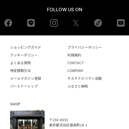
FOLLOW US ON
Facebook
LINE
Instagram
tiktok
yo
Twiiter
ショッピングガイド
プライバシーポリシー
クッキーポリシー
利用規約
よくある質問
CONTACT
特定商取引法
COMPANY
メールマガジン登録
サステナビリティ活動
パートナーシップ
ふるさと納税
SHOP
〒150-0033
東京都渋谷区猿楽町16-1