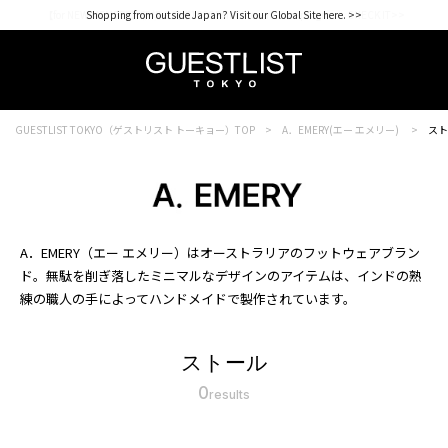
【for NEW MEMBER】新規会員様1000Point Present Campaign CHECK IT>>
Shopping from outside Japan? Visit our Global Site here. >>
GUESTLIST TOKYO（ゲストリスト トーキョー）TOP
A．EMERY(エー エメリー)
スト
A．EMERY（エー エメリー）はオーストラリアのフットウェアブラン
ド。無駄を削ぎ落したミニマルなデザインのアイテムは、インドの熟
練の職人の手によってハンドメイドで製作されています。
ストール
0
results