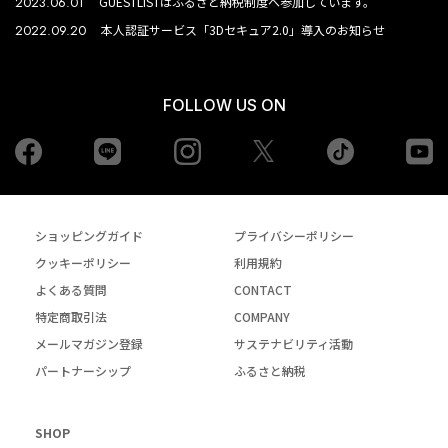
2023.06.01
GUESTLISTはふるさと納税制度へ参加しています。
2022.09.20
本人認証サービス「3Dセキュア2.0」導入のお知らせ
FOLLOW US ON
Facebook
LINE
Instagram
tiktok
yo
Twiiter
ショッピングガイド
プライバシーポリシー
クッキーポリシー
利用規約
よくある質問
CONTACT
特定商取引法
COMPANY
メールマガジン登録
サステナビリティ活動
パートナーシップ
ふるさと納税
SHOP