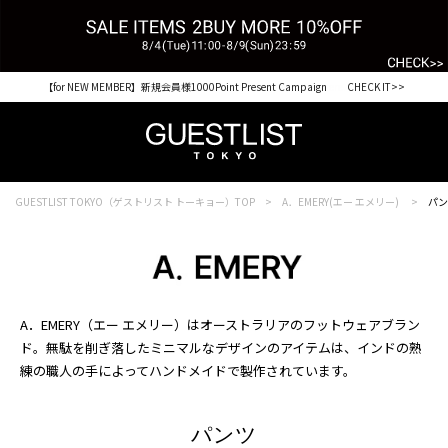
【for NEW MEMBER】新規会員様1000Point Present Campaign CHECK IT>>
GUESTLIST TOKYO（ゲストリスト トーキョー）TOP
A．EMERY(エー エメリー)
パン
A．EMERY（エー エメリー）はオーストラリアのフットウェアブラン
ド。無駄を削ぎ落したミニマルなデザインのアイテムは、インドの熟
練の職人の手によってハンドメイドで製作されています。
パンツ