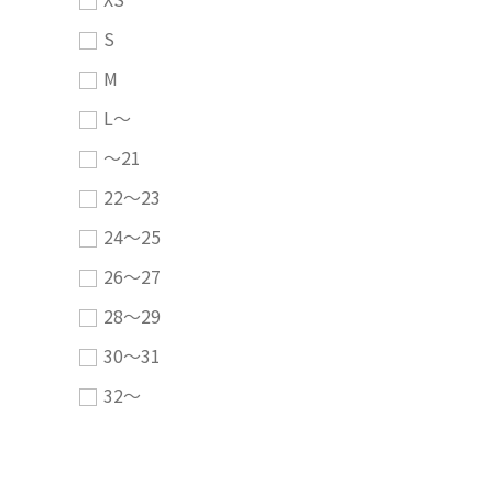
S
M
L～
～21
22～23
24～25
26～27
28～29
30～31
32～