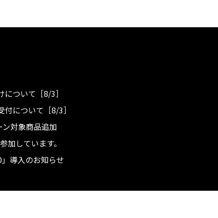
について［8/3］
付について［8/3］
ンペーン対象商品追加
度へ参加しています。
.0」導入のお知らせ