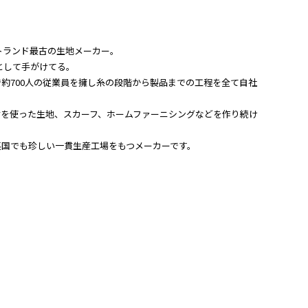
スコットランド最古の生地メーカー。
として手がけてる。
約700人の従業員を擁し糸の段階から製品までの工程を全て自社
材を使った生地、スカーフ、ホームファーニシングなどを作り続け
英国でも珍しい一貫生産工場をもつメーカーです。