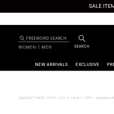
SEARCH
WOMEN
MEN
NEW ARRIVALS
EXCLUSIVE
PR
GUESTLIST TOKYO（ゲストリスト トーキョー）TOP
Johnstons