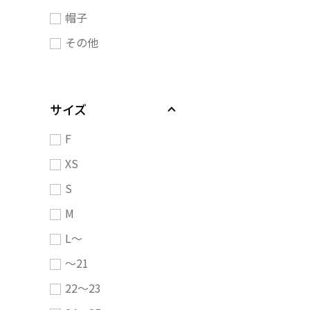
帽子
その他
サイズ
F
XS
S
M
L～
～21
22～23