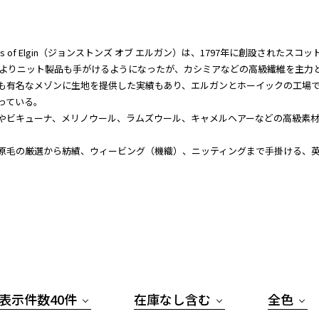
tons of Elgin（ジョンストンズ オブ エルガン）は、1797年に創設された
年代よりニット製品も手がけるようになったが、カシミアなどの高級繊維を主力
も有名なメゾンに生地を提供した実績もあり、エルガンとホーイックの工場で
っている。
やビキューナ、メリノウール、ラムズウール、キャメルヘアーなどの高級素
。
原毛の厳選から紡績、ウィービング（機織）、ニッティングまで手掛ける、
表示件数40件
在庫なし含む
全色