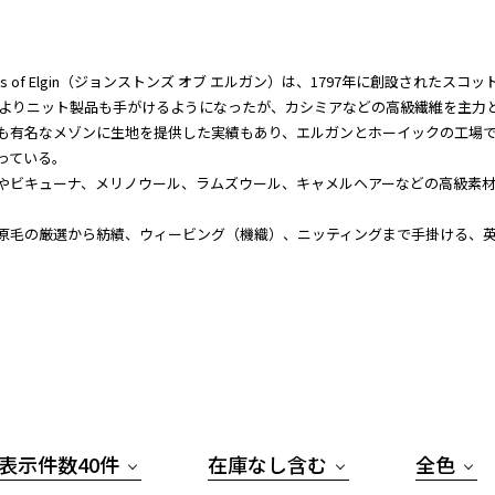
tons of Elgin（ジョンストンズ オブ エルガン）は、1797年に創設された
年代よりニット製品も手がけるようになったが、カシミアなどの高級繊維を主力
も有名なメゾンに生地を提供した実績もあり、エルガンとホーイックの工場で
っている。
やビキューナ、メリノウール、ラムズウール、キャメルヘアーなどの高級素
。
原毛の厳選から紡績、ウィービング（機織）、ニッティングまで手掛ける、
表示件数40件
在庫なし含む
全色