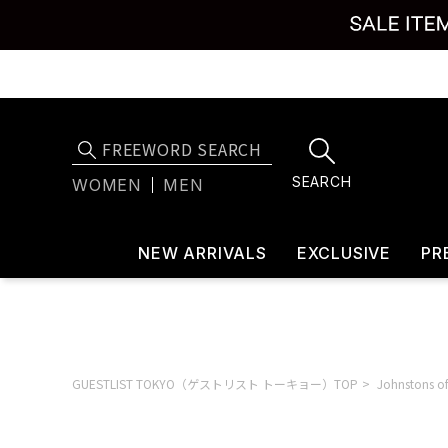
SEARCH
WOMEN
MEN
NEW ARRIVALS
EXCLUSIVE
PR
GUESTLIST TOKYO（ゲストリスト トーキョー）TOP
Johnstons