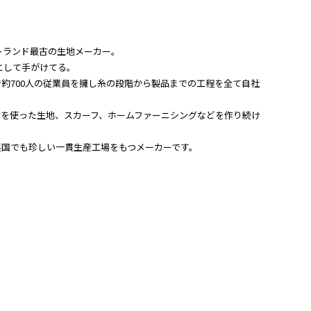
スコットランド最古の生地メーカー。
として手がけてる。
約700人の従業員を擁し糸の段階から製品までの工程を全て自社
材を使った生地、スカーフ、ホームファーニシングなどを作り続け
英国でも珍しい一貫生産工場をもつメーカーです。