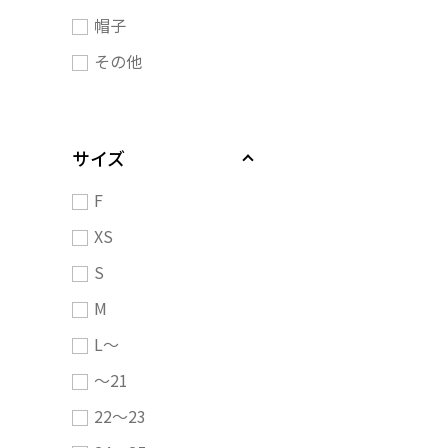
帽子
その他
サイズ
F
XS
S
M
L～
～21
22～23