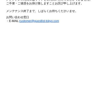
ご不便・ご迷惑をお掛け致しますことお詫び申し上げます。
メンテナンス終了まで、しばらくお待ちくださいませ。
お問い合わせ窓口
・E-MAIL:
customer@guestlist-tokyo.com