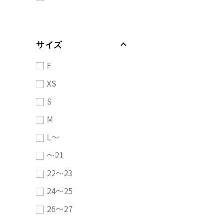
サイズ
F
XS
S
M
L～
～21
22～23
24～25
26～27