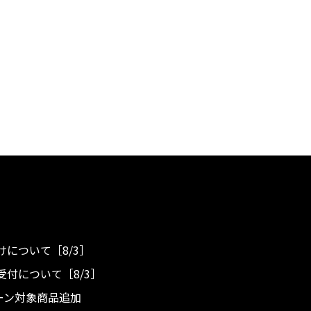
について［8/3］
付について［8/3］
ンペーン対象商品追加