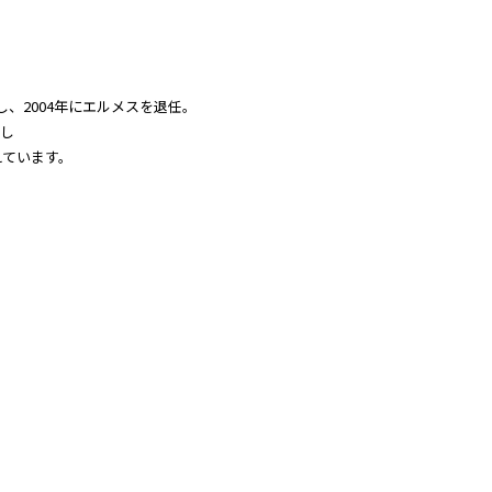
就任し、2004年にエルメスを退任。
開し
えています。