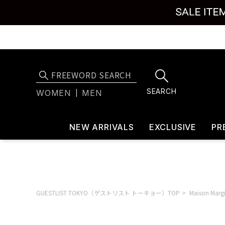
SEARCH
WOMEN
MEN
NEW ARRIVALS
EXCLUSIVE
PR
GUESTLIST TOKYO（ゲストリスト トーキョー）TOP
Maison Ma