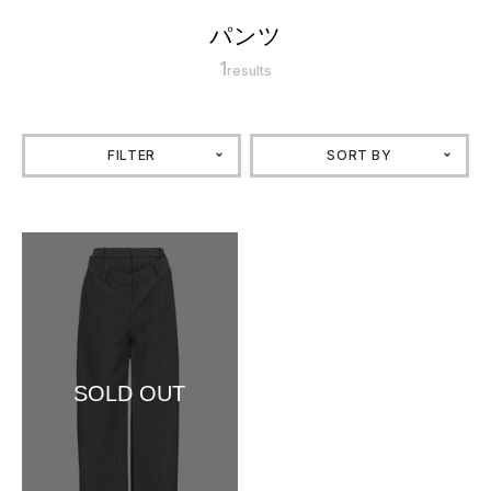
パンツ
1
results
FILTER
SORT BY
SOLD OUT