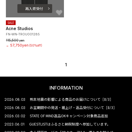
再入荷受付
お気に入り
SALE
Acne Studios
FN-WN-TROU001285
115,500
yen
57,750yen
→
(50%off)
1
INFORMATION
2026.08.03
熊本地震の影響による商品のお届けについて［8/3］
2026.08.03
お盆期間中の発送・裾上げ・返品受付について［8/3］
2026.03.02
STATE OF MIND返品OKキャンペーン対象商品追加
2023.06.01
GUESTLISTはふるさと納税制度へ参加しています。