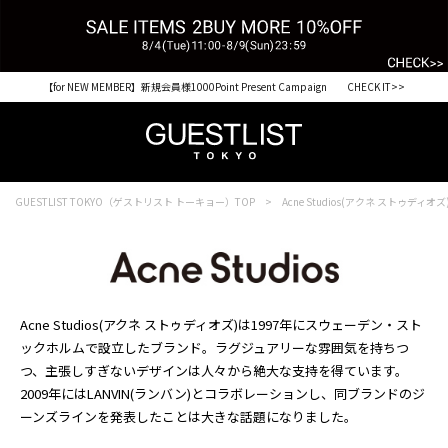
【for NEW MEMBER】新規会員様1000Point Present Campaign CHECK IT>>
GUESTLIST TOKYO（ゲストリスト トーキョー）TOP
Acne Studios(アクネ ストゥディオズ
Acne Studios(アクネ ストゥディオズ)は1997年にスウェーデン・スト
ックホルムで設立したブランド。ラグジュアリーな雰囲気を持ちつ
つ、主張しすぎないデザインは人々から絶大な支持を得ています。
2009年にはLANVIN(ランバン)とコラボレーションし、同ブランドのジ
ーンズラインを発表したことは大きな話題になりました。