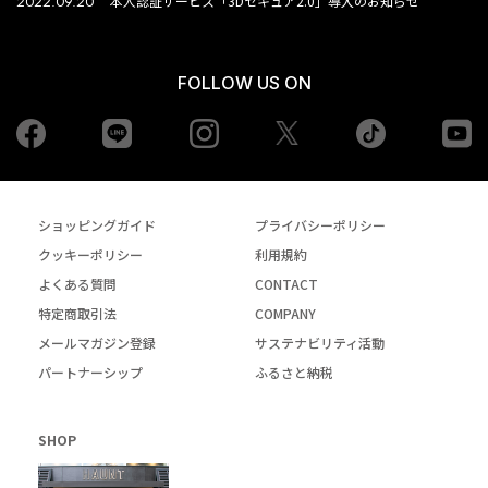
2022.09.20
本人認証サービス「3Dセキュア2.0」導入のお知らせ
FOLLOW US ON
Facebook
LINE
Instagram
tiktok
yo
Twiiter
ショッピングガイド
プライバシーポリシー
クッキーポリシー
利用規約
よくある質問
CONTACT
特定商取引法
COMPANY
メールマガジン登録
サステナビリティ活動
パートナーシップ
ふるさと納税
SHOP