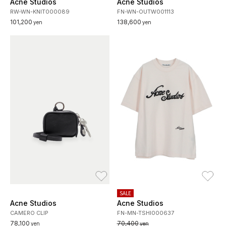
Acne Studios
Acne Studios
RW-WN-KNIT000089
FN-WN-OUTW001113
101,200
138,600
yen
yen
お気に入り
お
SALE
Acne Studios
Acne Studios
CAMERO CLIP
FN-MN-TSHI000637
78,100
70,400
yen
yen