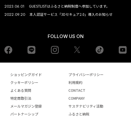
2023.06.01
GUESTLISTはふるさと納税制度へ参加しています。
2022.09.20
本人認証サービス「3Dセキュア2.0」導入のお知らせ
FOLLOW US ON
Facebook
LINE
Instagram
tiktok
yo
Twiiter
ショッピングガイド
プライバシーポリシー
クッキーポリシー
利用規約
よくある質問
CONTACT
特定商取引法
COMPANY
メールマガジン登録
サステナビリティ活動
パートナーシップ
ふるさと納税