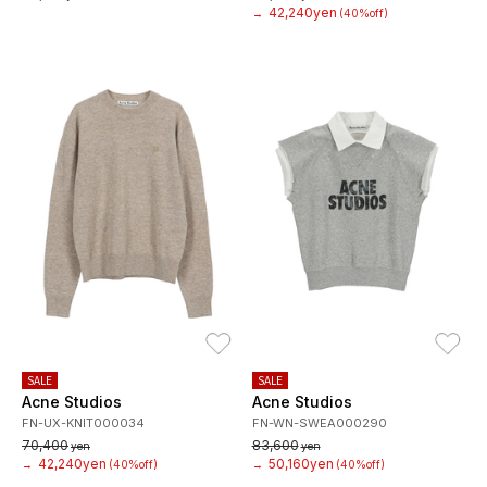
42,240yen
→
(40%off)
お気に入り
お
SALE
SALE
Acne Studios
Acne Studios
FN-UX-KNIT000034
FN-WN-SWEA000290
70,400
83,600
yen
yen
42,240yen
50,160yen
→
(40%off)
→
(40%off)