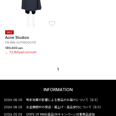
お気に入り
SALE
Acne Studios
FN-WN-OUTW000731
180,400
yen
72,160yen
→
(60%off)
1
INFORMATION
2026.08.03
熊本地震の影響による商品のお届けについて［8/3］
2026.08.03
お盆期間中の発送・裾上げ・返品受付について［8/3］
2026.03.02
STATE OF MIND返品OKキャンペーン対象商品追加