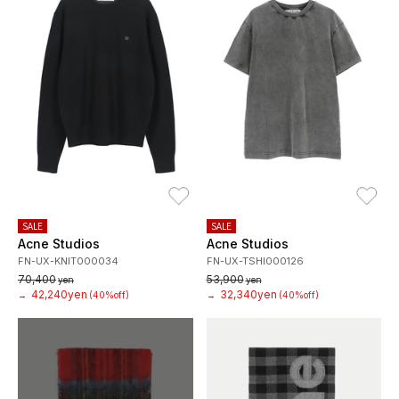
お気に入り
お
SALE
SALE
Acne Studios
Acne Studios
FN-UX-KNIT000034
FN-UX-TSHI000126
70,400
53,900
yen
yen
42,240yen
32,340yen
→
(40%off)
→
(40%off)