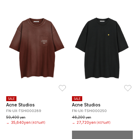
お気に入り
お
SALE
SALE
Acne Studios
Acne Studios
FN-UX-TSHI000289
FN-UX-TSHI000250
59,400
46,200
yen
yen
35,640yen
27,720yen
→
(40%off)
→
(40%off)