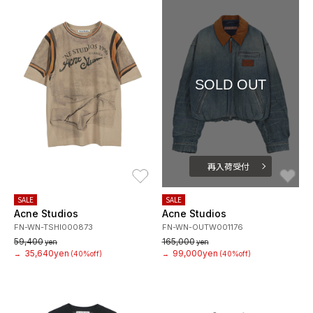
SOLD OUT
再入荷受付
お気に入り
お
SALE
SALE
Acne Studios
Acne Studios
FN-WN-TSHI000873
FN-WN-OUTW001176
59,400
165,000
yen
yen
35,640yen
99,000yen
→
(40%off)
→
(40%off)