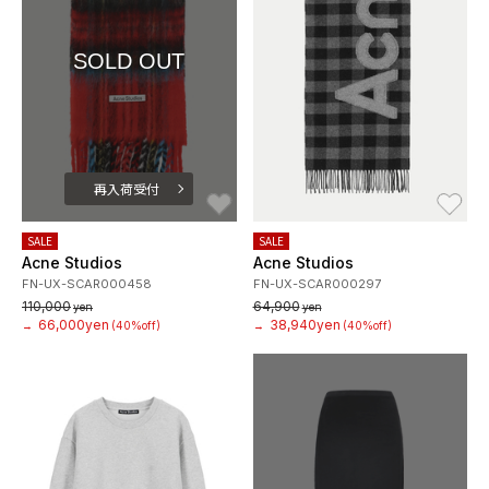
SOLD OUT
再入荷受付
お気に入り
お
SALE
SALE
Acne Studios
Acne Studios
FN-UX-SCAR000458
FN-UX-SCAR000297
110,000
64,900
yen
yen
66,000yen
38,940yen
→
(40%off)
→
(40%off)