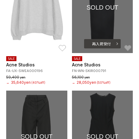
SOLD OUT
再入荷受付
お気に入り
お
SALE
SALE
Acne Studios
Acne Studios
FA-UX-SWEA000196
FN-WN-SKIR000791
59,400
56,100
yen
yen
35,640yen
28,050yen
→
(40%off)
→
(50%off)
SOLD OUT
SOLD OUT