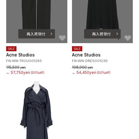
再入荷受付
再入荷受付
お気に入り
お
SALE
SALE
Acne Studios
Acne Studios
FN-WN-TROU001285
FN-WN-DRES001236
115,500
108,900
yen
yen
57,750yen
54,450yen
→
(50%off)
→
(50%off)