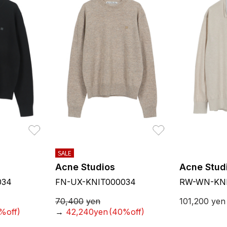
お気に入り
お気に入り
SALE
Acne Studios
Acne Stud
034
FN-UX-KNIT000034
RW-WN-KNI
70,400
yen
101,200
yen
%off)
→
42,240yen
(40%off)