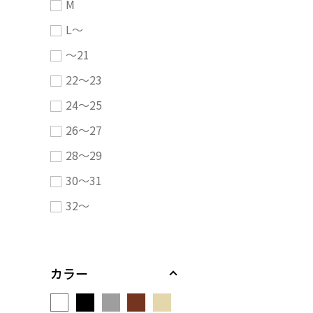
M
L～
～21
22～23
24～25
26～27
28～29
30～31
32～
カラー