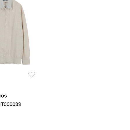
お気に入り
ios
T000089