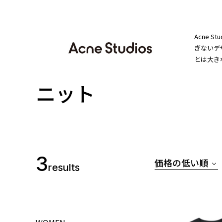
Acne
ぎないデ
とは大き
ニット
3
価格の低い順
results