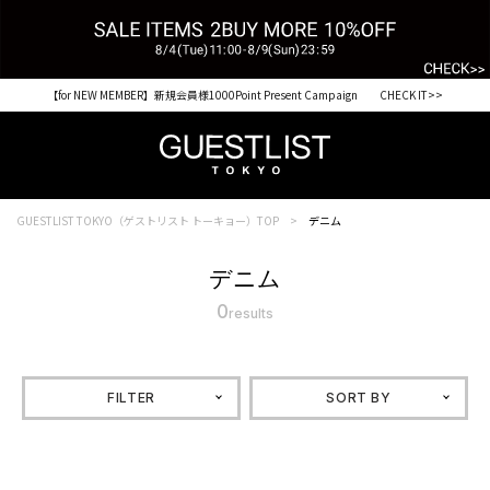
【for NEW MEMBER】新規会員様1000Point Present Campaign CHECK IT>>
GUESTLIST TOKYO（ゲストリスト トーキョー）TOP
デニム
デニム
0
results
FILTER
SORT BY