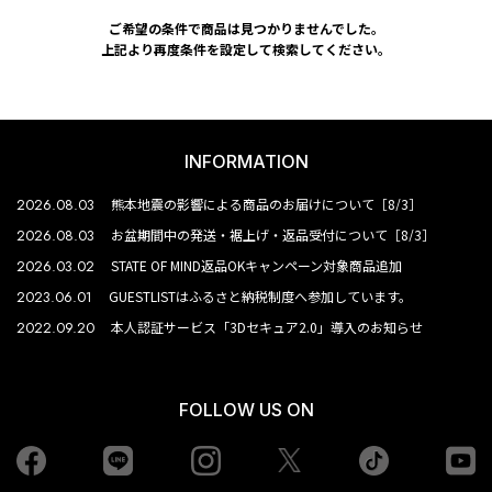
ご希望の条件で商品は見つかりませんでした。
上記より再度条件を設定して検索してください。
INFORMATION
2026.08.03
熊本地震の影響による商品のお届けについて［8/3］
2026.08.03
お盆期間中の発送・裾上げ・返品受付について［8/3］
2026.03.02
STATE OF MIND返品OKキャンペーン対象商品追加
2023.06.01
GUESTLISTはふるさと納税制度へ参加しています。
2022.09.20
本人認証サービス「3Dセキュア2.0」導入のお知らせ
FOLLOW US ON
Facebook
LINE
Instagram
tiktok
yo
Twiiter