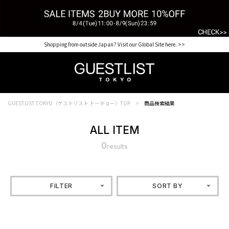
【for NEW MEMBER】新規会員様1000Point Present Campaign CHECK IT>>
Shopping from outside Japan? Visit our Global Site here. >>
GUESTLIST TOKYO（ゲストリスト トーキョー）TOP
商品検索結果
ALL ITEM
0
results
FILTER
SORT BY