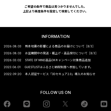
ご希望の条件で商品は見つかりませんでした。
上記より再度条件を設定して検索してください。
INFORMATION
2026.08.03
熊本地震の影響による商品のお届けについて［8/3］
2026.08.03
お盆期間中の発送・裾上げ・返品受付について［8/3］
2026.03.02
STATE OF MIND返品OKキャンペーン対象商品追加
2023.06.01
GUESTLISTはふるさと納税制度へ参加しています。
2022.09.20
本人認証サービス「3Dセキュア2.0」導入のお知らせ
FOLLOW US ON
Facebook
LINE
Instagram
tiktok
yo
Twiiter