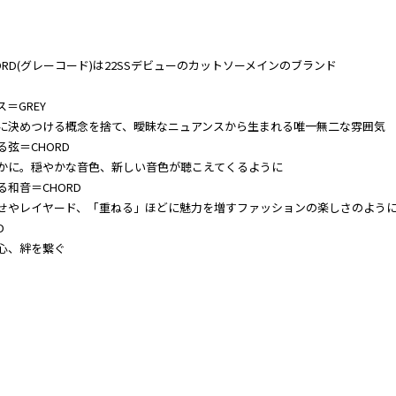
HORD(グレーコード)は22SSデビューのカットソーメインのブランド
＝GREY
に決めつける概念を捨て、曖昧なニュアンスから生まれる唯一無二な雰囲気
る弦＝CHORD
かに。穏やかな音色、新しい音色が聴こえてくるように
る和音＝CHORD
せやレイヤード、「重ねる」ほどに魅力を増すファッションの楽しさのよう
D
心、絆を繋ぐ