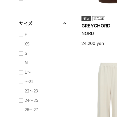
NEW
返品OK
サイズ
GREYCHORD
NORD
F
XS
24,200
yen
S
M
L～
～21
22～23
24～25
26～27