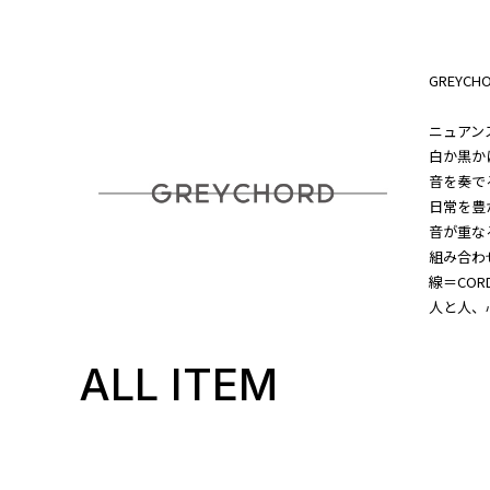
GREYC
ニュアンス
白か黒か
音を奏で
日常を豊
音が重な
組み合わ
線＝COR
人と人、
ALL ITEM