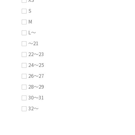
S
M
L～
～21
22～23
24～25
26～27
28～29
30～31
32～