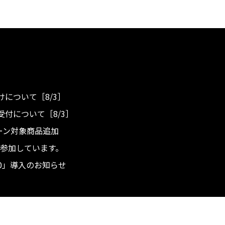
について［8/3］
付について［8/3］
ンペーン対象商品追加
度へ参加しています。
.0」導入のお知らせ