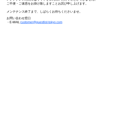
ご不便・ご迷惑をお掛け致しますことお詫び申し上げます。
メンテナンス終了まで、しばらくお待ちくださいませ。
お問い合わせ窓口
・E-MAIL:
customer@guestlist-tokyo.com