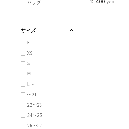
15,400
yen
バッグ
サイズ
F
XS
S
M
L～
～21
22～23
24～25
26～27