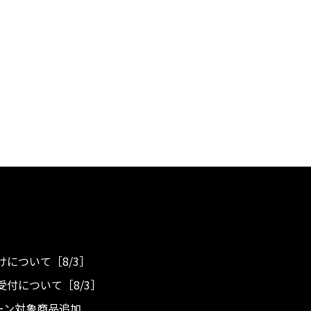
について［8/3］
付について［8/3］
ンペーン対象商品追加