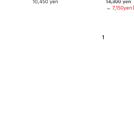
10,450
yen
14,300
yen
→
7,150yen
1