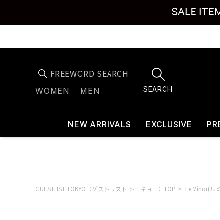
SEARCH
WOMEN
MEN
NEW ARRIVALS
EXCLUSIVE
PR
GUESTLIST TOKYO（ゲストリスト トーキョー）TOP
Le Minor(