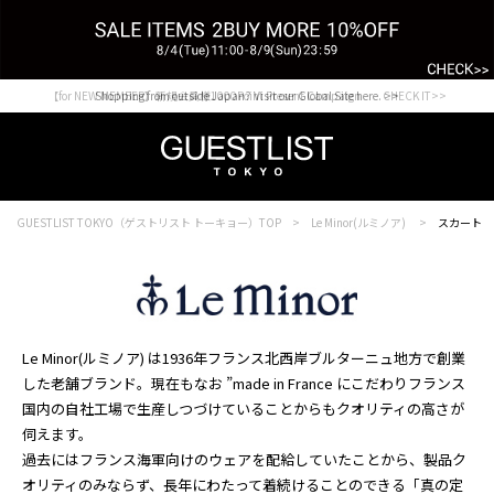
【for NEW MEMBER】新規会員様1000Point Present Campaign CHECK IT>>
Shopping from outside Japan? Visit our Global Site here. >>
GUESTLIST TOKYO（ゲストリスト トーキョー）TOP
Le Minor(ルミノア)
スカート
Le Minor(ルミノア) は1936年フランス北西岸ブルターニュ地方で創業
した老舗ブランド。現在もなお ”made in France にこだわりフランス
国内の自社工場で生産しつづけていることからもクオリティの高さが
伺えます。
過去にはフランス海軍向けのウェアを配給していたことから、製品ク
オリティのみならず、長年にわたって着続けることのできる「真の定