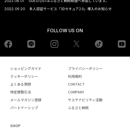
2023.06.01
GUESTLISTはふるさと納税制度へ参加しています。
2022.09.20
本人認証サービス「3Dセキュア2.0」導入のお知らせ
FOLLOW US ON
Facebook
LINE
Instagram
tiktok
yo
Twiiter
ショッピングガイド
プライバシーポリシー
クッキーポリシー
利用規約
よくある質問
CONTACT
特定商取引法
COMPANY
メールマガジン登録
サステナビリティ活動
パートナーシップ
ふるさと納税
SHOP