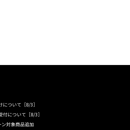
について［8/3］
付について［8/3］
ンペーン対象商品追加