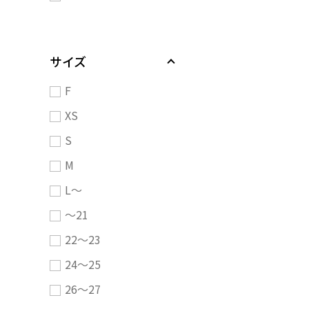
サイズ
F
XS
S
M
L～
～21
22～23
24～25
26～27