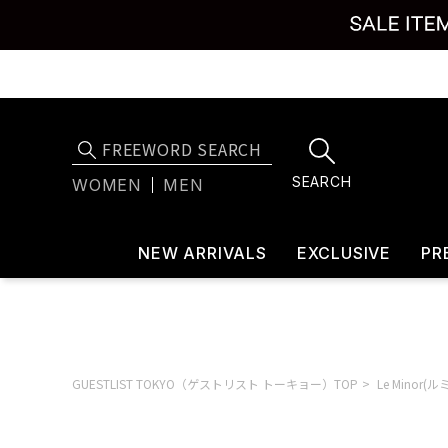
SEARCH
WOMEN
MEN
NEW ARRIVALS
EXCLUSIVE
PR
GUESTLIST TOKYO（ゲストリスト トーキョー）TOP
Le Minor(