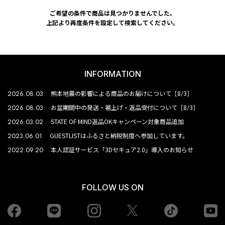
ご希望の条件で商品は見つかりませんでした。
上記より再度条件を設定して検索してください。
INFORMATION
2026.08.03
熊本地震の影響による商品のお届けについて［8/3］
2026.08.03
お盆期間中の発送・裾上げ・返品受付について［8/3］
2026.03.02
STATE OF MIND返品OKキャンペーン対象商品追加
2023.06.01
GUESTLISTはふるさと納税制度へ参加しています。
2022.09.20
本人認証サービス「3Dセキュア2.0」導入のお知らせ
FOLLOW US ON
Facebook
LINE
Instagram
tiktok
yo
Twiiter