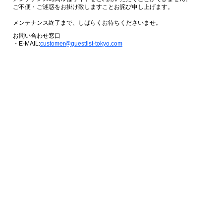
ご不便・ご迷惑をお掛け致しますことお詫び申し上げます。
メンテナンス終了まで、しばらくお待ちくださいませ。
お問い合わせ窓口
・E-MAIL:
customer@guestlist-tokyo.com