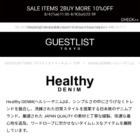
【for NEW MEMBER】新規会員様1000Point Present Campaign CHECK IT>>
Shopping from outside Japan? Visit our Global Site here. >>
GUESTLIST TOKYO（ゲストリスト トーキョー）TOP
Healthy DENIM(ヘルシーデニム)
Healthy DENIM(ヘルシーデニム)は、シンプルさの中にさりげなくトレ
ンドを融合し、洗練された日常スタイルを提案する日本発のデニムブ
ランド。厳選された JAPAN QUALITY の素材と丁寧な縫製、快適な着
心地を追及。ワードローブに欠かせないタイムレスなアイテムを展開
しています。