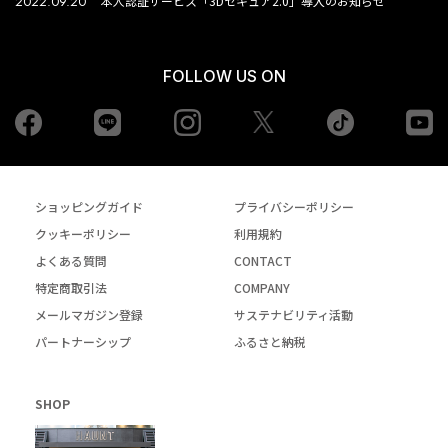
2022.09.20
本人認証サービス「3Dセキュア2.0」導入のお知らせ
FOLLOW US ON
Facebook
LINE
Instagram
tiktok
yo
Twiiter
ショッピングガイド
プライバシーポリシー
クッキーポリシー
利用規約
よくある質問
CONTACT
特定商取引法
COMPANY
メールマガジン登録
サステナビリティ活動
パートナーシップ
ふるさと納税
SHOP