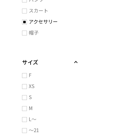
スカート
アクセサリー
帽子
サイズ
F
XS
S
M
L～
～21