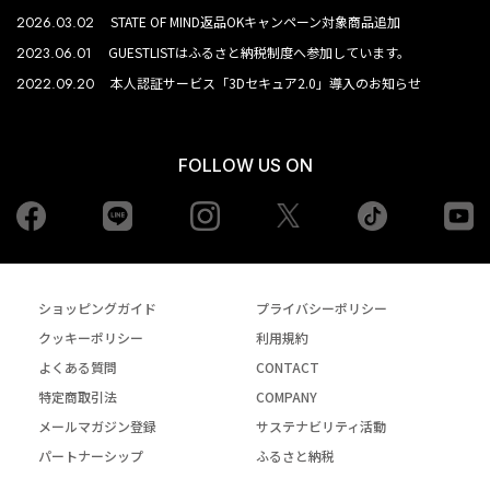
2026.03.02
STATE OF MIND返品OKキャンペーン対象商品追加
2023.06.01
GUESTLISTはふるさと納税制度へ参加しています。
2022.09.20
本人認証サービス「3Dセキュア2.0」導入のお知らせ
FOLLOW US ON
Facebook
LINE
Instagram
tiktok
yo
Twiiter
ショッピングガイド
プライバシーポリシー
クッキーポリシー
利用規約
よくある質問
CONTACT
特定商取引法
COMPANY
メールマガジン登録
サステナビリティ活動
パートナーシップ
ふるさと納税