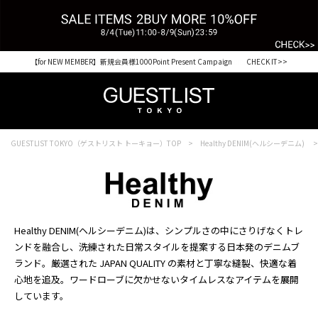
【for NEW MEMBER】新規会員様1000Point Present Campaign CHECK IT>>
Shopping from outside Japan? Visit our Global Site here. >>
GUESTLIST TOKYO（ゲストリスト トーキョー）TOP
Healthy DENIM(ヘルシーデニム)
Healthy DENIM(ヘルシーデニム)は、シンプルさの中にさりげなくトレ
ンドを融合し、洗練された日常スタイルを提案する日本発のデニムブ
ランド。厳選された JAPAN QUALITY の素材と丁寧な縫製、快適な着
心地を追及。ワードローブに欠かせないタイムレスなアイテムを展開
しています。