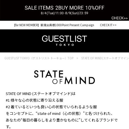
【for NEW MEMBER】新規会員様1000Point Present Campaign CHECK IT>>
GUESTLIST TOKYO（ゲストリスト トーキョー）TOP
STATE OF MIND(ステートオブマイ
STATE OF MIND (ステートオブマインド)は
#1 様々な心の状態に寄り沿える服
#2 着ているといつも良い心の状態でいられるような服
をコンセプトに、“state of mind（心の状態）”と名づけられた、
あなたの“毎日の暮らしをより豊かなものに”してくれるブランドで
す。