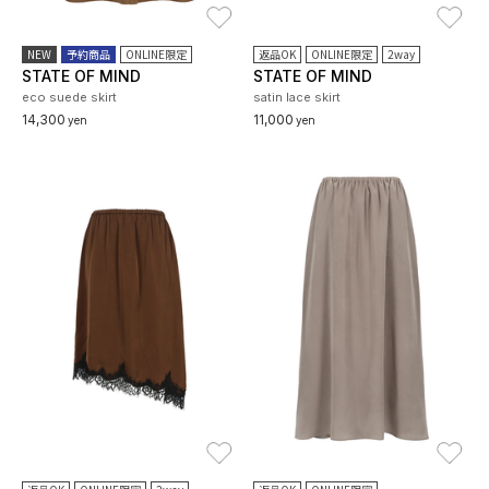
お気に入り
お
NEW
予約商品
ONLINE限定
返品OK
ONLINE限定
2way
STATE OF MIND
STATE OF MIND
eco suede skirt
satin lace skirt
14,300
11,000
yen
yen
お気に入り
お