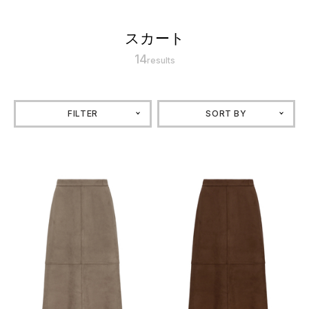
スカート
14
results
FILTER
SORT BY