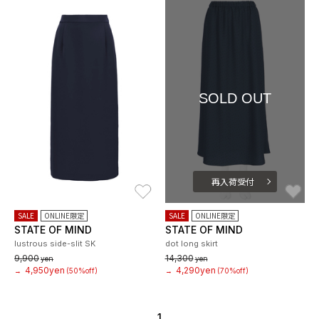
SOLD OUT
再入荷受付
お気に入り
お
SALE
ONLINE限定
SALE
ONLINE限定
STATE OF MIND
STATE OF MIND
lustrous side-slit SK
dot long skirt
9,900
14,300
yen
yen
4,950yen
4,290yen
→
(50%off)
→
(70%off)
1