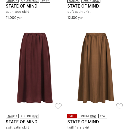
返品OK
ONLINE限定
2way
返品OK
ONLINE限定
STATE OF MIND
STATE OF MIND
satin lace skirt
soft satin skirt
11,000
12,100
yen
yen
お気に入り
お
返品OK
ONLINE限定
SALE
ONLINE限定
Cool
STATE OF MIND
STATE OF MIND
soft satin skirt
twill flare skirt