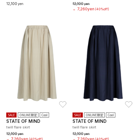
12,100
12,100
yen
yen
7,260yen
→
(40%off)
お気に入り
お
SALE
ONLINE限定
Cool
SALE
ONLINE限定
Cool
STATE OF MIND
STATE OF MIND
twill flare skirt
twill flare skirt
12,100
12,100
yen
yen
7,260yen
7,260yen
→
(40%off)
→
(40%off)