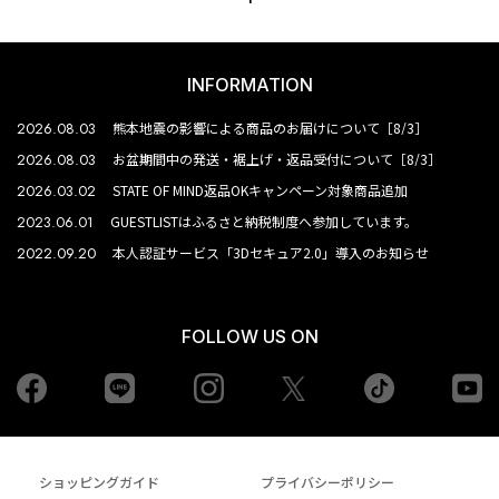
INFORMATION
2026.08.03
熊本地震の影響による商品のお届けについて［8/3］
2026.08.03
お盆期間中の発送・裾上げ・返品受付について［8/3］
2026.03.02
STATE OF MIND返品OKキャンペーン対象商品追加
2023.06.01
GUESTLISTはふるさと納税制度へ参加しています。
2022.09.20
本人認証サービス「3Dセキュア2.0」導入のお知らせ
FOLLOW US ON
Facebook
LINE
Instagram
tiktok
yo
Twiiter
ショッピングガイド
プライバシーポリシー