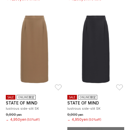
お気に入り
お
SALE
ONLINE限定
SALE
ONLINE限定
STATE OF MIND
STATE OF MIND
lustrous side-slit SK
lustrous side-slit SK
9,900
9,900
yen
yen
4,950yen
4,950yen
→
(50%off)
→
(50%off)