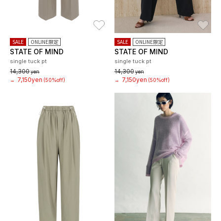
お気に入り
お
SALE
ONLINE限定
SALE
ONLINE限定
STATE OF MIND
STATE OF MIND
single tuck pt
single tuck pt
14,300
14,300
yen
yen
7,150yen
7,150yen
→
(50%off)
→
(50%off)