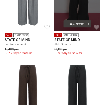
再入荷受付
お気に入り
お
SALE
ONLINE限定
SALE
ONLINE限定
STATE OF MIND
STATE OF MIND
two tuck wide pt
rib knit pants
15,400
12,100
yen
yen
7,700yen
6,050yen
→
(50%off)
→
(50%off)