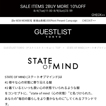
【for NEW MEMBER】新規会員様1000Point Present Campaign CHECK IT>>
GUESTLIST TOKYO（ゲストリスト トーキョー）TOP
STATE OF MIND(ステートオブマイ
STATE OF MIND (ステートオブマインド)は
#1 様々な心の状態に寄り沿える服
#2 着ているといつも良い心の状態でいられるような服
をコンセプトに、“state of mind（心の状態）”と名づけられた、
あなたの“毎日の暮らしをより豊かなものに”してくれるブランドで
す。