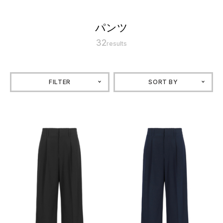
パンツ
32
results
FILTER
SORT BY