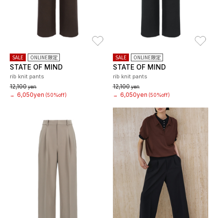
お気に入り
お
SALE
ONLINE限定
SALE
ONLINE限定
STATE OF MIND
STATE OF MIND
rib knit pants
rib knit pants
12,100
12,100
yen
yen
6,050yen
6,050yen
→
(50%off)
→
(50%off)