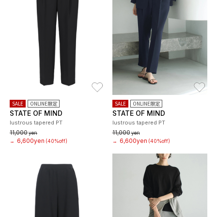
お気に入り
お
SALE
ONLINE限定
SALE
ONLINE限定
STATE OF MIND
STATE OF MIND
lustrous tapered PT
lustrous tapered PT
11,000
11,000
yen
yen
6,600yen
6,600yen
→
(40%off)
→
(40%off)