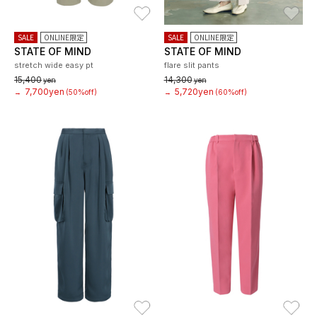
お気に入り
お
SALE
ONLINE限定
SALE
ONLINE限定
STATE OF MIND
STATE OF MIND
stretch wide easy pt
flare slit pants
15,400
14,300
yen
yen
7,700yen
5,720yen
→
(50%off)
→
(60%off)
お気に入り
お