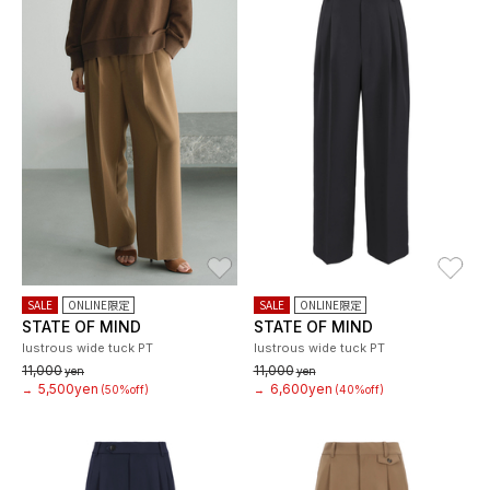
お気に入り
お
SALE
ONLINE限定
SALE
ONLINE限定
STATE OF MIND
STATE OF MIND
lustrous wide tuck PT
lustrous wide tuck PT
11,000
11,000
yen
yen
5,500yen
6,600yen
→
(50%off)
→
(40%off)