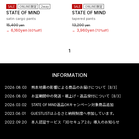
SALE
ONLINE限定
2way
SALE
ONLINE限定
STATE OF MIND
STATE OF MIND
satin cargo pants
tapered pants
15,400
13,200
yen
yen
6,160yen
3,960yen
→
(60%off)
→
(70%off)
1
INFORMATION
2026.08.03
熊本地震の影響による商品のお届けについて［8/3］
2026.08.03
お盆期間中の発送・裾上げ・返品受付について［8/3］
2026.03.02
STATE OF MIND返品OKキャンペーン対象商品追加
2023.06.01
GUESTLISTはふるさと納税制度へ参加しています。
2022.09.20
本人認証サービス「3Dセキュア2.0」導入のお知らせ