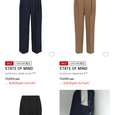
お気に入り
お
SALE
ONLINE限定
SALE
ONLINE限定
STATE OF MIND
STATE OF MIND
lustrous wide tuck PT
lustrous tapered PT
11,000
11,000
yen
yen
6,600yen
5,500yen
→
(40%off)
→
(50%off)