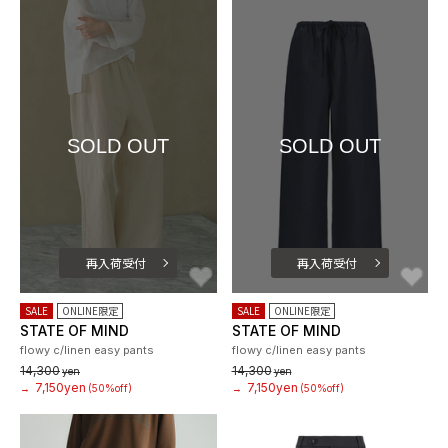
SOLD OUT
SOLD OUT
再入荷受付
再入荷受付
お気に入り
お
SALE
ONLINE限定
SALE
ONLINE限定
STATE OF MIND
STATE OF MIND
flowy c/linen easy pants
flowy c/linen easy pants
14,300
14,300
yen
yen
7,150yen
7,150yen
→
(50%off)
→
(50%off)