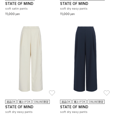
STATE OF MIND
STATE OF MIND
soft satin pants
soft dry easy pants
11,000
11,000
yen
yen
お気に入り
お
返品OK
裾上げOK
ONLINE限定
返品OK
裾上げOK
ONLINE限定
STATE OF MIND
STATE OF MIND
soft dry easy pants
soft dry easy pants