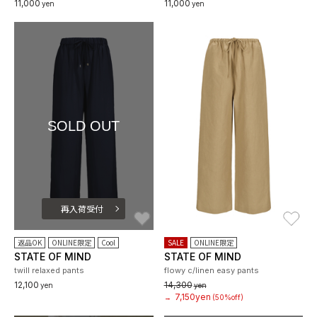
11,000
11,000
yen
yen
SOLD OUT
再入荷受付
お気に入り
お
返品OK
ONLINE限定
Cool
SALE
ONLINE限定
STATE OF MIND
STATE OF MIND
twill relaxed pants
flowy c/linen easy pants
12,100
14,300
yen
yen
7,150yen
→
(50%off)