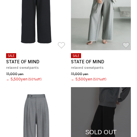
お気に入り
お
SALE
SALE
STATE OF MIND
STATE OF MIND
relaxed sweatpants
relaxed sweatpants
11,000
11,000
yen
yen
5,500yen
5,500yen
→
(50%off)
→
(50%off)
SOLD OUT