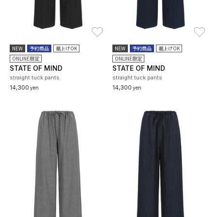
お気に入り
お
NEW
予約商品
裾上げOK
NEW
予約商品
裾上げOK
ONLINE限定
ONLINE限定
STATE OF MIND
STATE OF MIND
straight tuck pants
straight tuck pants
14,300
14,300
yen
yen