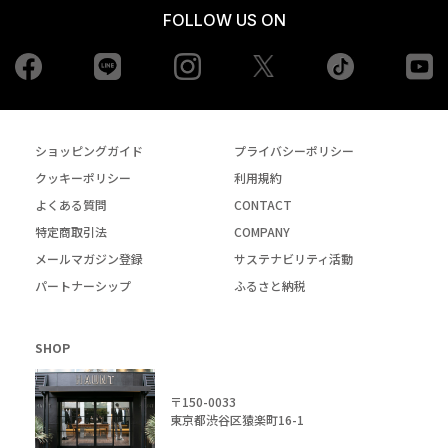
FOLLOW US ON
Facebook
LINE
Instagram
tiktok
yo
Twiiter
ショッピングガイド
プライバシーポリシー
クッキーポリシー
利用規約
よくある質問
CONTACT
特定商取引法
COMPANY
メールマガジン登録
サステナビリティ活動
パートナーシップ
ふるさと納税
SHOP
〒150-0033
東京都渋谷区猿楽町16-1