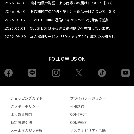
2026.08.03
熊本地震の影響による商品のお届けについて［8/3］
2026.08.03
お盆期間中の発送・裾上げ・返品受付について［8/3］
2026.03.02
STATE OF MIND返品OKキャンペーン対象商品追加
2023.06.01
GUESTLISTはふるさと納税制度へ参加しています。
2022.09.20
本人認証サービス「3Dセキュア2.0」導入のお知らせ
FOLLOW US ON
Facebook
LINE
Instagram
tiktok
yo
Twiiter
ショッピングガイド
プライバシーポリシー
クッキーポリシー
利用規約
よくある質問
CONTACT
特定商取引法
COMPANY
メールマガジン登録
サステナビリティ活動