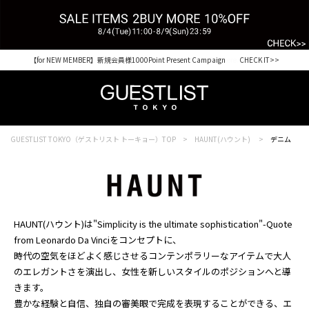
【for NEW MEMBER】新規会員様1000Point Present Campaign CHECK IT>>
Shopping from outside Japan? Visit our Global Site here. >>
GUESTLIST TOKYO（ゲストリスト トーキョー）TOP
HAUNT(ハウント)
デニム
HAUNT(ハウント)は"Simplicity is the ultimate sophistication"-Quote
from Leonardo Da Vinciをコンセプトに、
時代の空気をほどよく感じさせるコンテンポラリーなアイテムで大人
のエレガントさを演出し、女性を新しいスタイルのポジションへと導
きます。
豊かな経験と自信、独自の審美眼で完成を表現することができる、エ