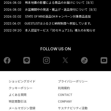
2026.08.03
熊本地震の影響による商品のお届けについて［8/3］
2026.08.03
お盆期間中の発送・裾上げ・返品受付について［8/3］
2026.03.02
STATE OF MIND返品OKキャンペーン対象商品追加
2023.06.01
GUESTLISTはふるさと納税制度へ参加しています。
2022.09.20
本人認証サービス「3Dセキュア2.0」導入のお知らせ
FOLLOW US ON
Facebook
LINE
Instagram
tiktok
yo
Twiiter
ショッピングガイド
プライバシーポリシー
クッキーポリシー
利用規約
よくある質問
CONTACT
特定商取引法
COMPANY
メールマガジン登録
サステナビリティ活動